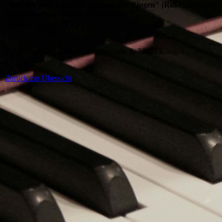
"Ich lebe mein Leben in wachsenden Ringen" (Rilke) zum 150.
Geburtstag von Rainer Maria Rilke
Datum:
26.10.2025
17:00
Eurythmiestudio Köngen, Römerstraße 6, 73257 Köngen
Zurück zur Übersicht